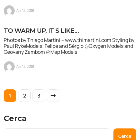
Apr 13, 2018
TO WARM UP, IT S LIKE…
Photos by Thiago Martini – www.thimartini.com Styling by
Paul RykeModels: Felipe and Sérgio @Oxygen Models and
Geovany Zambom @Map Models
Apr 13, 2018
1
2
3
Cerca
Cerca