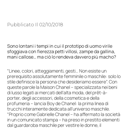
Pubblicato Il
02/10/2018
Sono lontani i tempi in cui il prototipo di uomo virile
sfoggiava con fierezza petti villosi, zampe da gallina,
mani callose… ma ciò lo rendeva davvero più macho?
“Linee, colori, atteggiamenti, gesti… Non esiste un
prerequisito assolutamente femminile o maschile: solo lo
stile definisce la persona che desideriamo essere”. Con
queste parole la Maison Chanel – specializzata nei beni
di lusso legati ai mercati dell’alta moda, del prêt-à-
porter, degli accessori, della cosmetica e della
profumeria – lancia Boy de Chanel: la prima linea di
trucchi interamente dedicata all’universo maschile.
“Proprio come Gabrielle Chanel – ha affermato la società
in un comunicato stampa – ha preso in prestito elementi
dal guardaroba maschile per vestire le donne, il