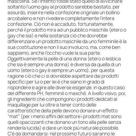
mascolina. Se l’intento fosse stato quello di avvicinare
soltanto l’uomo gay al prodotto sarebbe bastato, per
assurdo, inserire nella confezione originale un bollino
arcobaleno e non rivedere completamente l’intera
confezione. Ciò non è accaduto, fortunatamente,
perché il prodotto mira ad un pubblico maschile (etero o
gay che sia) e nella sostanza ciò che dovrebbe
differenziare un prodotto maschile da uno femminile è la
sua costituzione e non il suo involucro, ma, come ben
sappiamo, anche l’occhio vuole la sua parte.
Oggettivamente la pelle di una donna (etero o lesbica
che sia è sempre una donna) è diversa da quella di un
uomo (etero o gay è sempre un uomo), per questa
ragione ciò che ci si dovrebbe aspettare dai prodotti
specifici per lui o per lei è che siano in grado di
rispondere e agire alle diverse esigenze, in questo caso
del differente PH, femminili o maschili. A livello visivo, poi,
gli ingredienti che compongono i prodotti dedicati al
maquillage per lui oltre a tener conto delle
caratteristiche della pelle devono donare un effetto
“mat” (per i meno affini del settore i prodotti mat sono
quelli opacizzanti che donano un tono alla pelle senza
renderla lucida) e dare un look più naturale possibile.
C’è da domandarsi: nel prossimo futuro saranno le