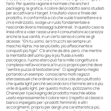
farlo. Per questa ragione è normale che anche il
packaging, la grafica, il colore del prodotto siano studiati
per accattivarsi il target. Il risultato visivo e finale del
prodotto, in conformità a ciò che vuole trasmettere e a
chi è indirizzato, svolge un ruolo fondamentale e
nasconde diversi messaggi subliminali. In questo caso la
linea oltre a voler rassicurare il consumatore accarezza
anche la sua vanità, in un certo senso è come se gli
dicesse: “Ehi tu uomo, se ti trucchi sei sempre un
maschio Alpha, ma sei più bello, più affascinante e
conquisti più figa!”. C’è anche da dire, però, che mentre
la mentalità dell’uomo gay è più fluida a livello
psicologico, l’uomo etero può farsi mille congetture e
complessi nell’avvicinarsi al trucco proprio perché deve
“sentire puzza di testosterone”. Ci spieghiamo meglio
portando un esempio: conosciamo molti ragazzi
eterosessuali che ordinano la coca cola zero piuttosto
che quella light perché secondo loro il termine zero è più
virile di quello light, per questo motivo, ipotizziamo che
Chanel per il packaging del prodotto maschile abbia
usato espressamente il colore nero (rispetto al classico
bianco impiegato per i prodotti femminili) e altri
accorgimenti, proprio per dargli una caratteristica più