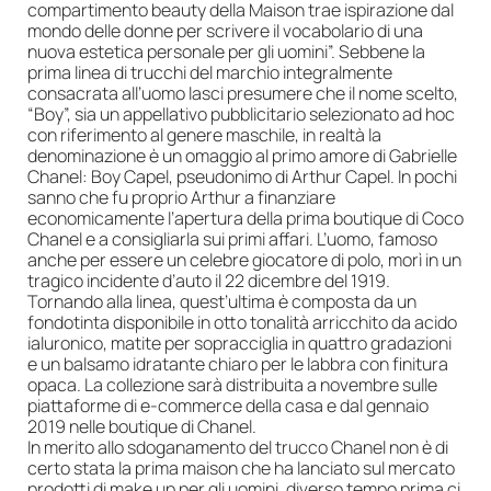
compartimento beauty della Maison trae ispirazione dal
mondo delle donne per scrivere il vocabolario di una
nuova estetica personale per gli uomini”. Sebbene la
prima linea di trucchi del marchio integralmente
consacrata all’uomo lasci presumere che il nome scelto,
“Boy”, sia un appellativo pubblicitario selezionato ad hoc
con riferimento al genere maschile, in realtà la
denominazione è un omaggio al primo amore di Gabrielle
Chanel: Boy Capel, pseudonimo di Arthur Capel. In pochi
sanno che fu proprio Arthur a finanziare
economicamente l’apertura della prima boutique di Coco
Chanel e a consigliarla sui primi affari. L’uomo, famoso
anche per essere un celebre giocatore di polo, morì in un
tragico incidente d’auto il 22 dicembre del 1919.
Tornando alla linea, quest’ultima è composta da un
fondotinta disponibile in otto tonalità arricchito da acido
ialuronico, matite per sopracciglia in quattro gradazioni
e un balsamo idratante chiaro per le labbra con finitura
opaca. La collezione sarà distribuita a novembre sulle
piattaforme di e-commerce della casa e dal gennaio
2019 nelle boutique di Chanel.
In merito allo sdoganamento del trucco Chanel non è di
certo stata la prima maison che ha lanciato sul mercato
prodotti di make up per gli uomini, diverso tempo prima ci