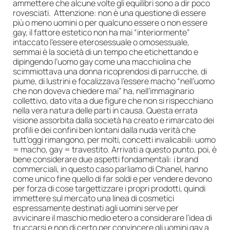
ammettere che alcune volte gli equilibri sono a dir poco
rovesciati. Attenzione: non è una questione di essere
più o meno uomini o per qualcuno essere o non essere
gay, il fattore estetico non ha mai “interiormente”
intaccato l’essere eterosessuale o omosessuale,
semmai è la società di un tempo che etichettando e
dipingendo l’uomo gay come una macchiolina che
scimmiottava una donna ricoprendosi di parrucche, di
piume, di lustrini e focalizzava l’essere macho “nell’uomo
che non doveva chiedere mai” ha, nell’immaginario
collettivo, dato vita a due figure che non si rispecchiano
nella vera natura delle parti in causa. Questa errata
visione assorbita dalla società ha creato e rimarcato dei
profili e dei confini ben lontani dalla nuda verità che
tutt’oggi rimangono, per molti, concetti invalicabili: uomo
= macho, gay = travestito. Arrivati a questo punto, poi, è
bene considerare due aspetti fondamentali: i brand
commerciali, in questo caso parliamo di Chanel, hanno
come unico fine quello di far soldi e per vendere devono
per forza di cose targettizzare i propri prodotti, quindi
immettere sul mercato una linea di cosmetici
espressamente destinati agli uomini serve per
avvicinare il maschio medio etero a considerare l’idea di
truccarsi e non di certo per convincere gli uomini gay a