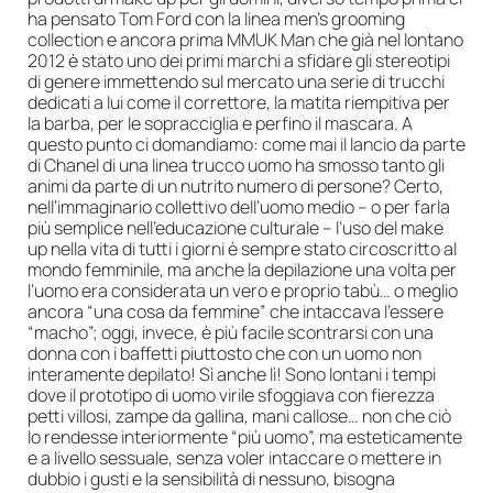
ha pensato Tom Ford con la linea men’s grooming
collection e ancora prima MMUK Man che già nel lontano
2012 è stato uno dei primi marchi a sfidare gli stereotipi
di genere immettendo sul mercato una serie di trucchi
dedicati a lui come il correttore, la matita riempitiva per
la barba, per le sopracciglia e perfino il mascara. A
questo punto ci domandiamo: come mai il lancio da parte
di Chanel di una linea trucco uomo ha smosso tanto gli
animi da parte di un nutrito numero di persone? Certo,
nell’immaginario collettivo dell’uomo medio – o per farla
più semplice nell’educazione culturale – l’uso del make
up nella vita di tutti i giorni è sempre stato circoscritto al
mondo femminile, ma anche la depilazione una volta per
l’uomo era considerata un vero e proprio tabù… o meglio
ancora “una cosa da femmine” che intaccava l’essere
“macho”; oggi, invece, è più facile scontrarsi con una
donna con i baffetti piuttosto che con un uomo non
interamente depilato! Sì anche lì! Sono lontani i tempi
dove il prototipo di uomo virile sfoggiava con fierezza
petti villosi, zampe da gallina, mani callose… non che ciò
lo rendesse interiormente “più uomo”, ma esteticamente
e a livello sessuale, senza voler intaccare o mettere in
dubbio i gusti e la sensibilità di nessuno, bisogna