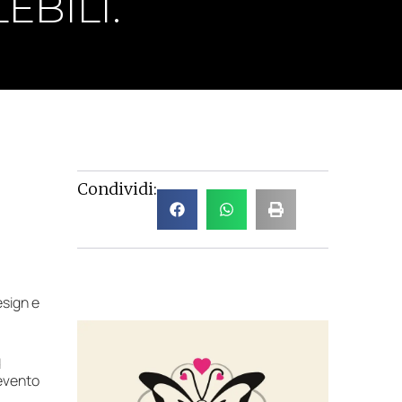
EBILI.
Condividi:
esign e
d
evento