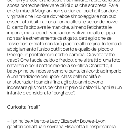
sposa potrebbe riservare più di qualche sorpresa. Pare
che la mise di Maghan non sia bianca, poiché il candore
virginale che il colore dovrebbe simboleggiare non può
essere attribuito ad una donna alle sue seconde nozze.
Di certo l’abito avrà le maniche, almeno l’etichetta le
impone, ma secondo voci autorevoli vicine alla coppia
non sarà estremamente castigato, dettaglio che se
fosse confermato non farà piacere alla regina. In tema di
abbigliamento l’unico outfit certo è quello del piccolo
George: in pantaloncini corti e camicia. Ci avete fatto
caso? Che faccia caldo o freddo, che si tratti di una foto
natalizia o per il battesimo della sorellina Charlotte, il
baby principe indossa sempre pantaloni corti; ad imporlo
è una tradizione dell’upper class della nobiltà e
aristocrazia: i bambini fino agli otto anni devono
indossare gli shorts perché un paio di calzoni lunghi su un
infante è considerato “borghese”.
Curiosità “reali”
– Il principe Alberto e Lady Elizabeth Bowes-Lyon, i
genitori dell’attuale sovrana Elisabetta II, respinsero la