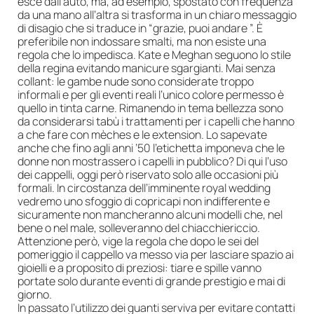
esce dall’auto, ma, ad esempio, spostato con frequenza
da una mano all’altra si trasforma in un chiaro messaggio
di disagio che si traduce in “grazie, puoi andare ”. È
preferibile non indossare smalti, ma non esiste una
regola che lo impedisca. Kate e Meghan seguono lo stile
della regina evitando manicure sgargianti. Mai senza
collant: le gambe nude sono considerate troppo
informali e per gli eventi reali l’unico colore permesso è
quello in tinta carne. Rimanendo in tema bellezza sono
da considerarsi tabù i trattamenti per i capelli che hanno
a che fare con mèches e le extension. Lo sapevate
anche che fino agli anni ’50 l’etichetta imponeva che le
donne non mostrassero i capelli in pubblico? Di qui l’uso
dei cappelli, oggi però riservato solo alle occasioni più
formali. In circostanza dell’imminente royal wedding
vedremo uno sfoggio di copricapi non indifferente e
sicuramente non mancheranno alcuni modelli che, nel
bene o nel male, solleveranno del chiacchiericcio.
Attenzione però, vige la regola che dopo le sei del
pomeriggio il cappello va messo via per lasciare spazio ai
gioielli e a proposito di preziosi: tiare e spille vanno
portate solo durante eventi di grande prestigio e mai di
giorno.
In passato l’utilizzo dei guanti serviva per evitare contatti