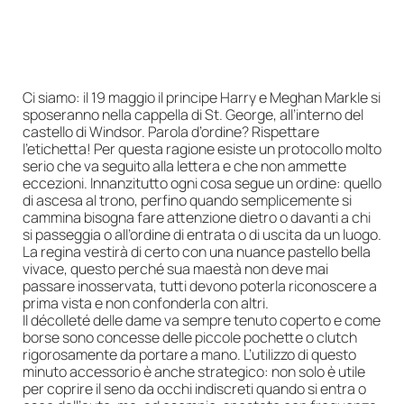
Ci siamo: il 19 maggio il principe Harry e Meghan Markle si
sposeranno nella cappella di St. George, all’interno del
castello di Windsor. Parola d’ordine? Rispettare
l’etichetta! Per questa ragione esiste un protocollo molto
serio che va seguito alla lettera e che non ammette
eccezioni. Innanzitutto ogni cosa segue un ordine: quello
di ascesa al trono, perfino quando semplicemente si
cammina bisogna fare attenzione dietro o davanti a chi
si passeggia o all’ordine di entrata o di uscita da un luogo.
La regina vestirà di certo con una nuance pastello bella
vivace, questo perché sua maestà non deve mai
passare inosservata, tutti devono poterla riconoscere a
prima vista e non confonderla con altri.
Il décolleté delle dame va sempre tenuto coperto e come
borse sono concesse delle piccole pochette o clutch
rigorosamente da portare a mano. L’utilizzo di questo
minuto accessorio è anche strategico: non solo è utile
per coprire il seno da occhi indiscreti quando si entra o