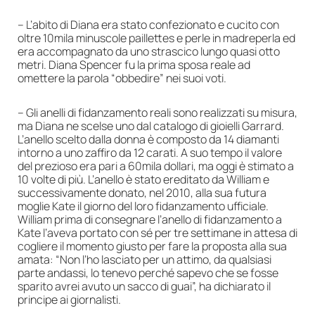
– L’abito di Diana era stato confezionato e cucito con
oltre 10mila minuscole paillettes e perle in madreperla ed
era accompagnato da uno strascico lungo quasi otto
metri. Diana Spencer fu la prima sposa reale ad
omettere la parola “obbedire” nei suoi voti.
– Gli anelli di fidanzamento reali sono realizzati su misura,
ma Diana ne scelse uno dal catalogo di gioielli Garrard.
L’anello scelto dalla donna è composto da 14 diamanti
intorno a uno zaffiro da 12 carati. A suo tempo il valore
del prezioso era pari a 60mila dollari, ma oggi è stimato a
10 volte di più. L’anello è stato ereditato da William e
successivamente donato, nel 2010, alla sua futura
moglie Kate il giorno del loro fidanzamento ufficiale.
William prima di consegnare l’anello di fidanzamento a
Kate l’aveva portato con sé per tre settimane in attesa di
cogliere il momento giusto per fare la proposta alla sua
amata: “Non l’ho lasciato per un attimo, da qualsiasi
parte andassi, lo tenevo perché sapevo che se fosse
sparito avrei avuto un sacco di guai”, ha dichiarato il
principe ai giornalisti.