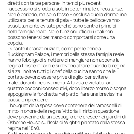
diretti con terze persone, in tempi più recenti
l’accessorio si sfodera solo in determinate circostanze.
Non è periodo, ma se lo fosse – esclusa quella d’ermellino
utilizzata per la tenuta di gala – tutte le pellicce vanno
assolutamente evitate perché sono contro i principi
della famiglia reale. Nelle funzioni ufficiali i reali non
possono tenersi per mano o comportarsi come una
coppia.
Durante il pranzo nuziale, come per le cene a
Buckingham Palace, i membri della stessa famiglia reale
hanno l’obbligo di smettere di mangiare non appena la
regina finisce di farlo e si devono alzare quando la regina
si alza. Inoltre tutti gli chef della cucina sanno che le
portate devono essere prive di aglio, per evitare
maleodoranti inconvenienti. A tavola è vietato fare
quattro bocconi consecutivi, dopo il terzo morso bisogna
appoggiare la forchetta nel piatto, fare una brevissima
pausa e riprendere.
Il bouquet della sposa deve contenere dei ramoscelli di
mirto in onore della regina Vittoria Il mirto in questione
deve provenire da un cespuglio che cresce nei giardini di
Osborne House sull’Isola di Wight e piantato dalla stessa
regina nel 1840.
Se Harry sfodererà la sua divisa militare, l’abito della sua