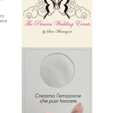
tro
so a