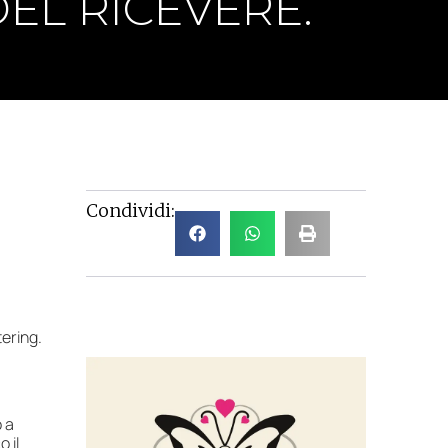
EL RICEVERE.
Condividi:
tering.
o a
 il