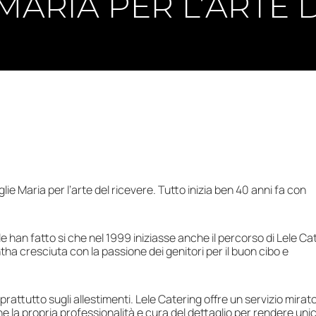
MARIA PER L’ARTE D
e Maria per l’arte del ricevere. Tutto inizia ben 40 anni fa con
ele han fatto si che nel 1999 iniziasse anche il percorso di Lele Ca
ha cresciuta con la passione dei genitori per il buon cibo e
prattutto sugli allestimenti. Lele Catering offre un servizio mirat
e la propria professionalità e cura del dettaglio per rendere unico