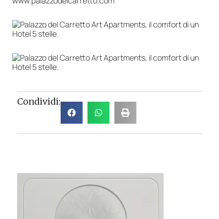
www.palazzodelcarretto.com
Condividi: