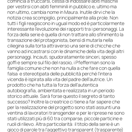
comincia a truccarsi, cessa di indossare abiti maschili
per vestirsi con abiti femminili in pubblico e, ultimo ma
non ultimo, cambia nome in Maura. Inutile dirvi che la
notizia crea scompiglio, principalmente alla prole. Non
tutti i figli reagiscono in ugual modo ed è particolarmente
interessante l’evoluzione dei rapporti tra i personaggi. La
forza della serie è quella di non trattare allo sfinimento la
transazione del protagonista, bensì di mutarla nella
ciliegina sulla torta attraverso una serie di chicche che
vanno ad incastrarsi con le dinamiche della vita degli altri
personaggi. Incauti, spudoratamente sinceri, spesso
goffi e sempre sul filo del rasoio, i Pfefferman sono la
famiglia comune che non ha nulla a che fare con quella
falsa e stereotipata delle pubblicità perché l’intera
vicenda è ispirata alla vita del padre dell’autrice. Un
prodotto che ha tutta la forza dell’autentica
autobiografia, ambientata e realizzata in un periodo
storico attuale. Sarà forse questo il segreto di tanto
successo? Inoltre la creatrice ci tiene a far sapere che
per la realizzazione del progetto sono stati assunti una
ventina di lavoratori transgender e per le riprese ne sono
stati utilizzati più di 60 tra comparse, piccole particine e
ruoli di rilievo. Altra particolarità: il titolo della serie è un
gioco di parole tra l’aggettivo transparent (trasparente)