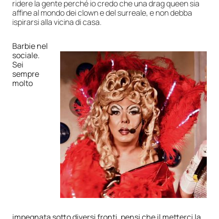
ridere la gente perché io credo che una drag queen sia
affine al mondo dei clown e del surreale, e non debba
ispirarsi alla vicina di casa.
Barbie nel
sociale.
Sei
sempre
molto
impegnata sotto diversi fronti, pensi che il metterci la