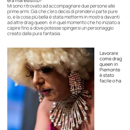
era mai esistito?
Mi sono ritrovato ad accompagnare due persone alle
prime armi. Già che c’ero decisi di prendervi parte pure
io, e la cosa più bella è stata mettermi in mostra davanti
ad altre drag queen. è in quel momento che ho iniziato a
capire fino a dove potesse spingersi un personaggio
creato dalla pura fantasia.
Lavorare
come drag
queen in
Piemonte
è stato
facile o ha