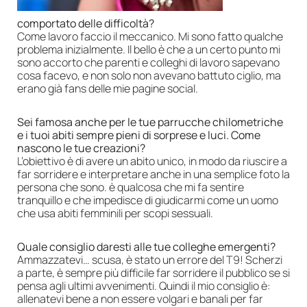
comportato delle difficoltà?
Come lavoro faccio il meccanico. Mi sono fatto qualche
problema inizialmente. Il bello è che a un certo punto mi
sono accorto che parenti e colleghi di lavoro sapevano
cosa facevo, e non solo non avevano battuto ciglio, ma
erano già fans delle mie pagine social.
Sei famosa anche per le tue parrucche chilometriche
e i tuoi abiti sempre pieni di sorprese e luci. Come
nascono le tue creazioni?
L’obiettivo è di avere un abito unico, in modo da riuscire a
far sorridere e interpretare anche in una semplice foto la
persona che sono. è qualcosa che mi fa sentire
tranquillo e che impedisce di giudicarmi come un uomo
che usa abiti femminili per scopi sessuali.
Quale consiglio daresti alle tue colleghe emergenti?
Ammazzatevi… scusa, è stato un errore del T9! Scherzi
a parte, è sempre più difficile far sorridere il pubblico se si
pensa agli ultimi avvenimenti. Quindi il mio consiglio è:
allenatevi bene a non essere volgari e banali per far