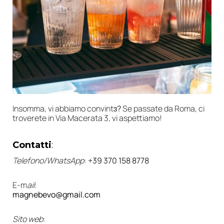
Insomma, vi abbiamo convint
ɜ?
Se passate da Roma, ci
troverete in Via Macerata 3, vi aspettiamo!
Contatti
:
Telefono/WhatsApp
:
+39 370 158 8778
E-m
ail
:
magnebevo@gmail.com
Sito web
: