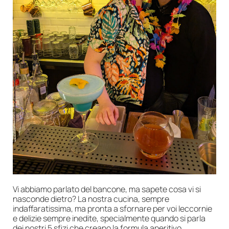
Vi abbiamo parlato del bancone, ma sapete cosa vi si
nasconde dietro? La nostra cucina, sempre
indaffaratissima, ma pronta a sfornare per voi leccornie
e delizie sempre inedite, specialmente quando si parla
dei nostri 5 sfizi che creano la formula aperitivo.