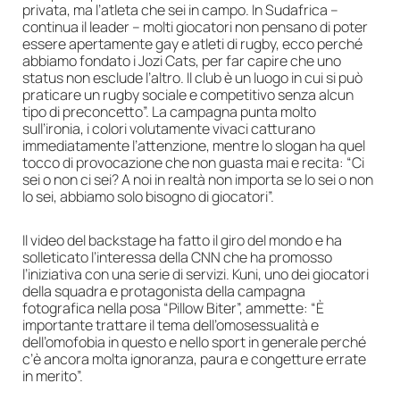
privata, ma l’atleta che sei in campo. In Sudafrica –
continua il leader – molti giocatori non pensano di poter
essere apertamente gay e atleti di rugby, ecco perché
abbiamo fondato i Jozi Cats, per far capire che uno
status non esclude l’altro. Il club è un luogo in cui si può
praticare un rugby sociale e competitivo senza alcun
tipo di preconcetto”. La campagna punta molto
sull’ironia, i colori volutamente vivaci catturano
immediatamente l’attenzione, mentre lo slogan ha quel
tocco di provocazione che non guasta mai e recita: “Ci
sei o non ci sei? A noi in realtà non importa se lo sei o non
lo sei, abbiamo solo bisogno di giocatori”.
Il video del backstage ha fatto il giro del mondo e ha
solleticato l’interessa della CNN che ha promosso
l’iniziativa con una serie di servizi. Kuni, uno dei giocatori
della squadra e protagonista della campagna
fotografica nella posa “Pillow Biter”, ammette: “È
importante trattare il tema dell’omosessualità e
dell’omofobia in questo e nello sport in generale perché
c’è ancora molta ignoranza, paura e congetture errate
in merito”.