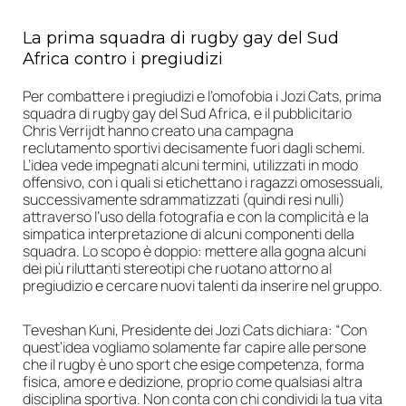
La prima squadra di rugby gay del Sud
Africa contro i pregiudizi
Per combattere i pregiudizi e l’omofobia i Jozi Cats, prima
squadra di rugby gay del Sud Africa, e il pubblicitario
Chris Verrijdt hanno creato una campagna
reclutamento sportivi decisamente fuori dagli schemi.
L’idea vede impegnati alcuni termini, utilizzati in modo
offensivo, con i quali si etichettano i ragazzi omosessuali,
successivamente sdrammatizzati (quindi resi nulli)
attraverso l’uso della fotografia e con la complicità e la
simpatica interpretazione di alcuni componenti della
squadra. Lo scopo è doppio: mettere alla gogna alcuni
dei più riluttanti stereotipi che ruotano attorno al
pregiudizio e cercare nuovi talenti da inserire nel gruppo.
Teveshan Kuni, Presidente dei Jozi Cats dichiara: “Con
quest’idea vogliamo solamente far capire alle persone
che il rugby è uno sport che esige competenza, forma
fisica, amore e dedizione, proprio come qualsiasi altra
disciplina sportiva. Non conta con chi condividi la tua vita